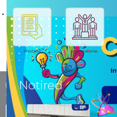
Préstamo
Convocatorias
Notired