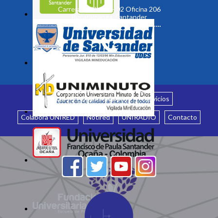
Carrera 19 No. 35 - 02 Oficina 206
Bucaramanga, Santander
Inicio
¿Quiénes somos?
Servicios
Colabora UNIRED
Notired
UNIRADIO
Contacto