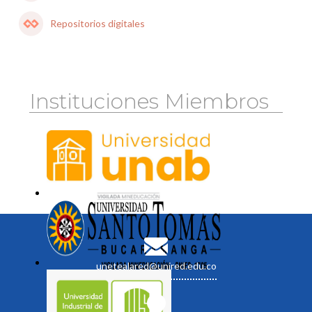
Repositorios digitales
Instituciones Miembros
unetealared@unired.edu.co