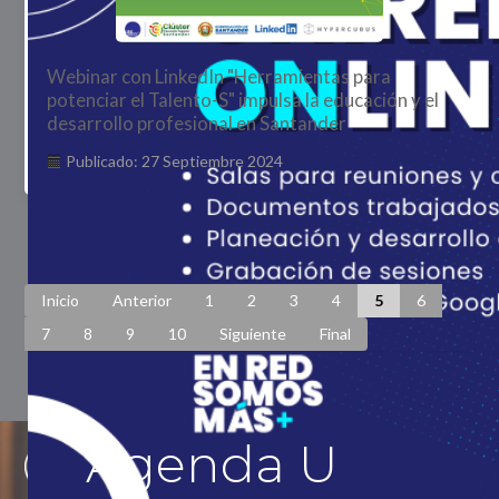
Webinar con LinkedIn "Herramientas para
potenciar el Talento-S" impulsa la educación y el
desarrollo profesional en Santander
Publicado: 27 Septiembre 2024
Página 5 de 448
Inicio
Anterior
1
2
3
4
5
6
7
8
9
10
Siguiente
Final
Agenda U