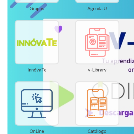
Grupos
Agenda U
InnóvaTe
v-Library
OnLine
Catálogo