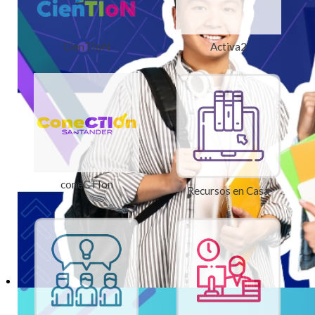
CienTIoN
Activa2
coneCTIon
Recursos en Casa