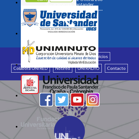
Bucaramanga, Santander
Inicio
¿Quiénes somos?
Servicios
Colabora UNIRED
Notired
UNIRADIO
Contacto