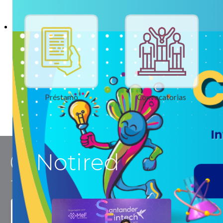
Préstamo
Convocatorias
Notired