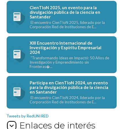
CienTIoN 2025, un evento para la
divulgación pública de la ciencia en
Santander
El encuentro CienTIoN 2025, liderado por la
Corporación Red de Instituciones de E...
XIII Encuentro Internacional de
Investigación y Espíritu Empresarial
2024
“Transformando Ideas en Impactó: 50 Años de
Investigación y Emprendimiento sin
Fronteras�...
Participa en CienTIoN 2024, un evento
para la divulgación pública de la ciencia
en Santander
El encuentro CienTIoN 2024, liderado por la
Corporación Red de Instituciones de E...
Tweets by RedUNIRED
Enlaces de interés