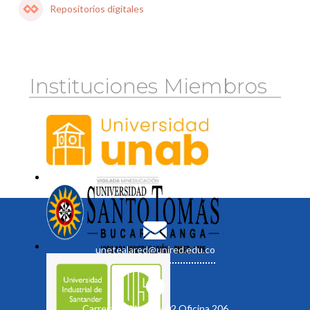
Repositorios digitales
Instituciones Miembros
unetealared@unired.edu.co
Carrera 19 No. 35 - 02 Oficina 206