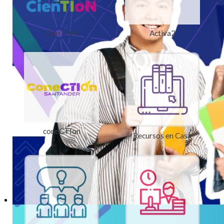
CienTIoN
Activa2
coneCTIon
Recursos en Casa