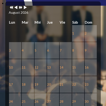
Previous
Previous
Next
Next
Year
Month
Year
Month
August 2026
Lun
Mar
Mié
Jue
Vie
Sáb
Dom
1
2
3
4
5
6
7
8
9
10
11
12
13
14
15
16
17
18
19
20
21
22
23
24
25
26
27
28
29
30