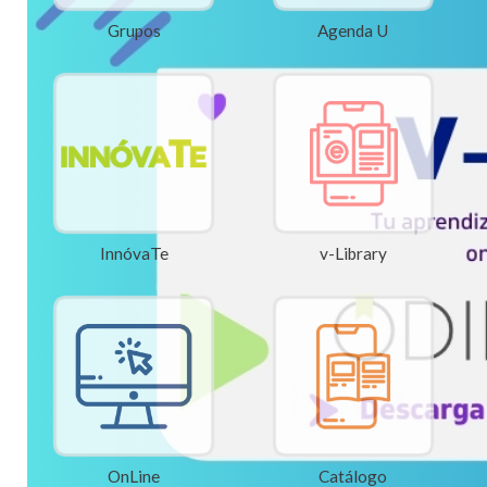
Grupos
Agenda U
InnóvaTe
v-Library
OnLine
Catálogo