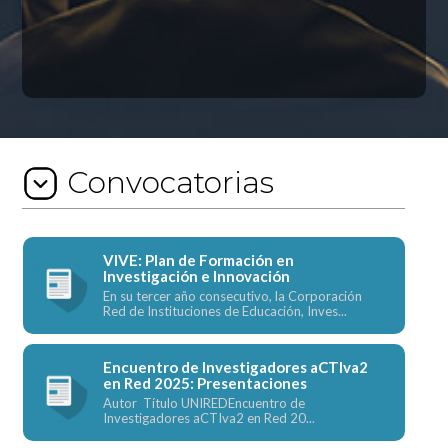
Convocatorias
VIVE: Plan de Formación en
Investigación e Innovación
En su tercer año consecutivo, la Corporación
Red de Instituciones de Educación, Inves...
Encuentro de Investigadores aCTIva2
en Red 2025: Presentaciones
Autor Título UNIREDEncuentro de
Investigadores aCTIva2 en Red 20...