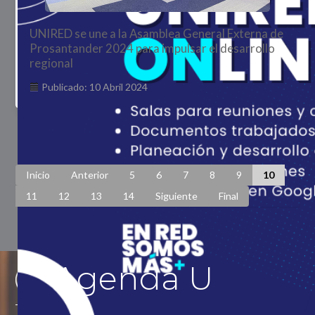
UNIRED se une a la Asamblea General Externa de
Prosantander 2024 para impulsar el desarrollo
regional
Publicado: 10 Abril 2024
Página 10 de 448
Inicio
Anterior
5
6
7
8
9
10
11
12
13
14
Siguiente
Final
Agenda U