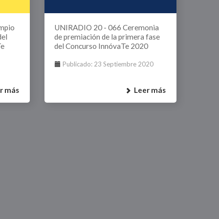
impio
UNIRADIO 20 - 066 Ceremonia
del
de premiación de la primera fase
Te
del Concurso InnóvaTe 2020
Publicado: 23 Septiembre 2020
r más
Leer más