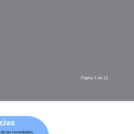
Página 1 de 12
cias
e de las novedades,