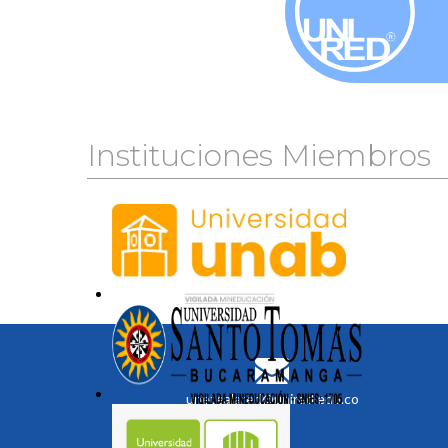
Instituciones Miembros
unetealared@unired.edu.co