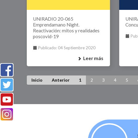
UNIRADIO 20-065
UNIRA
Emprendamano Night.
Concu
Reactivación: mitos y realidades
poscovid-19
Pub
Publicado: 04 Septiembre 2020
Leer más
Inicio
Anterior
1
2
3
4
5