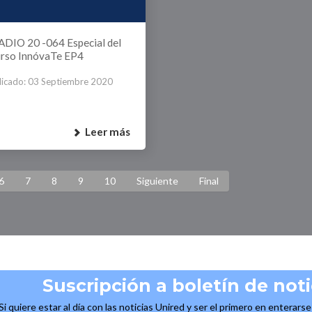
DIO 20 -064 Especial del
rso InnóvaTe EP4
licado: 03 Septiembre 2020
Leer más
6
7
8
9
10
Siguiente
Final
Suscripción a boletín de noti
Si quiere estar al día con las noticias Unired y ser el primero en enterars