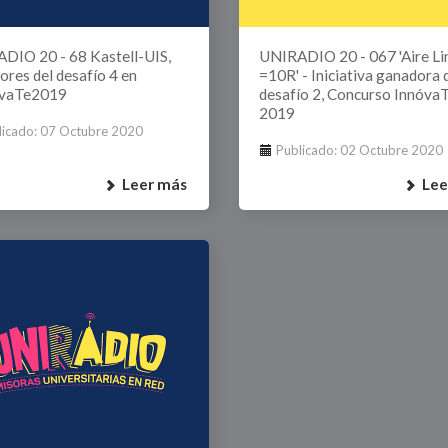
Divulgación
DIO 20 - 68 Kastell-UIS,
UNIRADIO 20 - 067 'Aire L
ores del desafío 4 en
=10R' - Iniciativa ganadora 
Agenda U
óvaTe2019
desafío 2, Concurso Innóva
2019
UNIRED online
licado: 07 Octubre 2020
Publicado: 02 Octubre 2020
UNIRED v-Library
Leer más
Lee