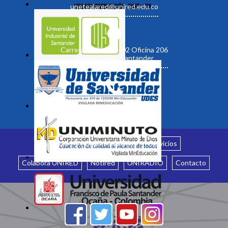
unetealared@unired.edu.co
Carrera 19 No. 35 - 02 Oficina 206
Bucaramanga, Santander
Inicio
¿Quiénes somos?
Servicios
Colabora UNIRED
Notired
UNIRADIO
Contacto