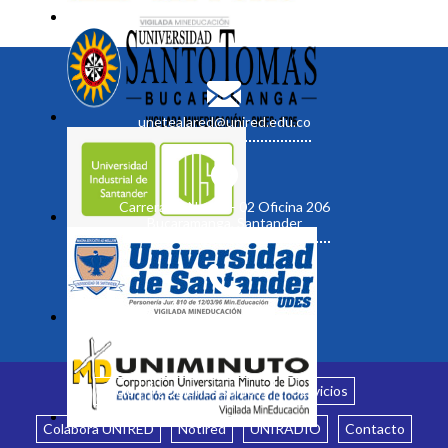
unetealared@unired.edu.co
Carrera 19 No. 35 - 02 Oficina 206
Bucaramanga, Santander
Inicio
¿Quiénes somos?
Servicios
Colabora UNIRED
Notired
UNIRADIO
Contacto