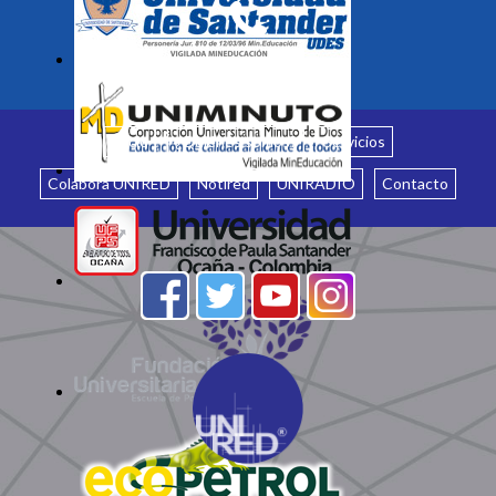
Inicio
¿Quiénes somos?
Servicios
Colabora UNIRED
Notired
UNIRADIO
Contacto