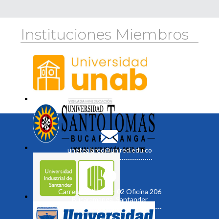
Instituciones Miembros
unetealared@unired.edu.co
Carrera 19 No. 35 - 02 Oficina 206
Bucaramanga, Santander