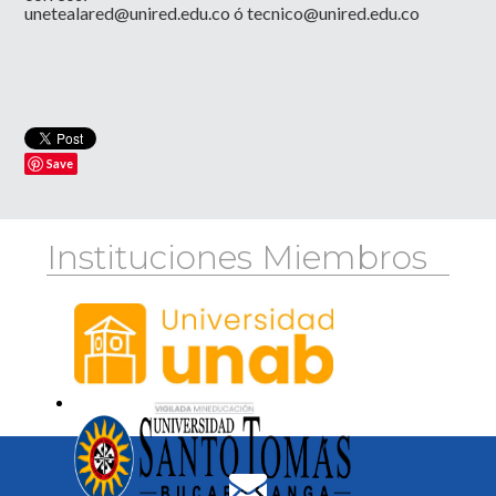
unetealared@unired.edu.co
ó
tecnico@unired.edu.co
Save
Instituciones Miembros