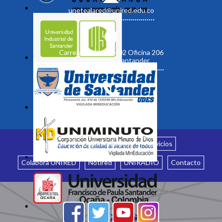
unetealared@unired.edu.co
Carrera 19 No. 35 - 02 Oficina 206
Bucaramanga, Santander
Inicio
¿Quiénes somos?
Servicios
Colabora UNIRED
Notired
UNIRADIO
Contacto