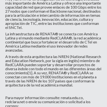
más importante de América Latina y ofrece una importante
capacidad de red que provee enlaces de 100 Gbps entre los
27 nodos que conforman el Backbone nacional, destinados
para la articulación e intercambio de información en temas
de ciencia, tecnología, innovación, educación, cultura y
apropiación de TIC, entre las instituciones que conforman
el SNCTeI.
La infraestructura de RENATA® se conecta con América
Latina y el mundo mediante RedCLARA®, la red académica
continental que busca fortalecer el desarrollo de CTeI en
América Latina mediante el uso innovador de redes
avanzadas.
A través de esta arquitectura las NREN (National Research
and Education Network, por la sigla en inglés) miembro de
RedCLARA pueden soportar y desarrollar proyectos de
diversa índole con todo el mundo en las diferentes áreas del
conocimiento
[1]
. A su vez, RENATA® y RedCLARA se
conectan con más de 19.000 instituciones en el planeta a
través de las NREN de los 107 países que conforman la
arquitectura de la red académica mundial.
Para mayor información consulte: renata.edu.co,
redclara.net o
envíe su comunicación o solicitud a los
correos: