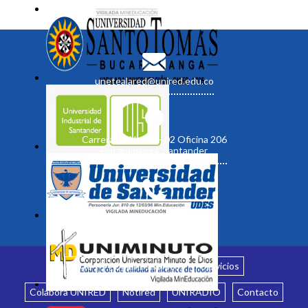
unetealared@unired.edu.co
Carrera 19 No. 35 - 02 Oficina 206
Bucaramanga, Santander
Inicio
¿Quiénes somos?
Servicios
Colabora UNIRED
Notired
UNIRADIO
Contacto