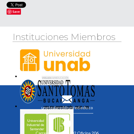
Save
Instituciones Miembros
unetealared@unired.edu.co
Carrera 19 No. 35 - 02 Oficina 206