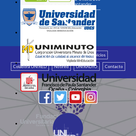
Bucaramanga, Santander
Inicio
¿Quiénes somos?
Servicios
Colabora UNIRED
Notired
UNIRADIO
Contacto