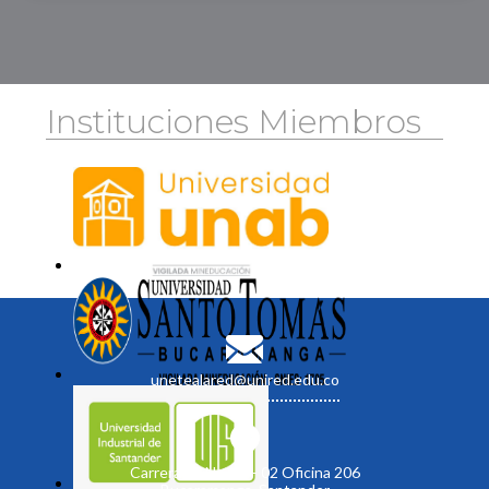
Instituciones Miembros
unetealared@unired.edu.co
Carrera 19 No. 35 - 02 Oficina 206