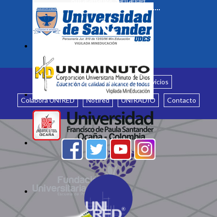
Bucaramanga, Santander
Inicio
¿Quiénes somos?
Servicios
Colabora UNIRED
Notired
UNIRADIO
Contacto