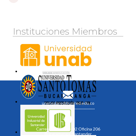
Instituciones Miembros
unetealared@unired.edu.co
Carrera 19 No. 35 - 02 Oficina 206
Bucaramanga, Santander