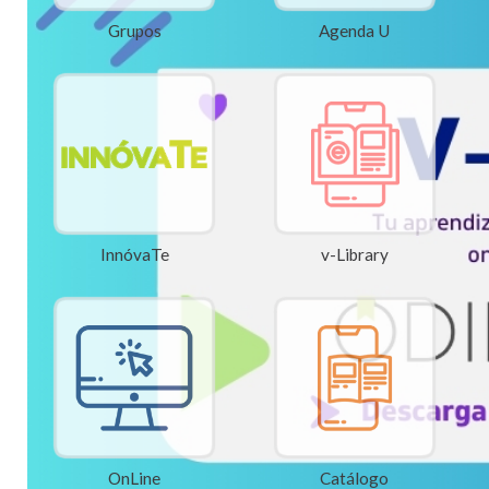
Grupos
Agenda U
InnóvaTe
v-Library
OnLine
Catálogo