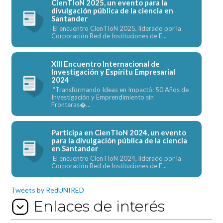
CienTIoN 2025, un evento para la
divulgación pública de la ciencia en
Santander
El encuentro CienTIoN 2025, liderado por la
Corporación Red de Instituciones de E...
XIII Encuentro Internacional de
Investigación y Espíritu Empresarial
2024
“Transformando Ideas en Impactó: 50 Años de
Investigación y Emprendimiento sin
Fronteras�...
Participa en CienTIoN 2024, un evento
para la divulgación pública de la ciencia
en Santander
El encuentro CienTIoN 2024, liderado por la
Corporación Red de Instituciones de E...
Tweets by RedUNIRED
Enlaces de interés