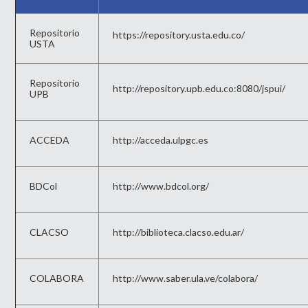
Repositorio
https://repository.usta.edu.
co/
USTA
Repositorio
http://repository.upb.edu.co:8080/jspui/
UPB
ACCEDA
http://acceda.ulpgc.es
BDCol
http://www.bdcol.org/
CLACSO
http://biblioteca.clacso.edu.ar/
COLABORA
http://www.saber.ula.ve/colabora/