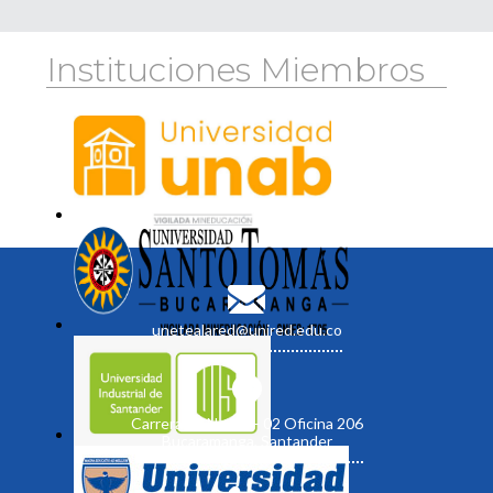
Instituciones Miembros
unetealared@unired.edu.co
Carrera 19 No. 35 - 02 Oficina 206
Bucaramanga, Santander