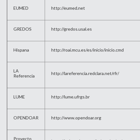
EUMED
http://eumed.net
GREDOS
http://gredos.usal.es
Hispana
http://roai.mcu.es/es/inicio/inicio.cmd
LA
http://lareferencia.redclara.net/rfr/
Referencia
LUME
http://lume.ufrgs.br
OPENDOAR
http://www.opendoar.org
Proyecto