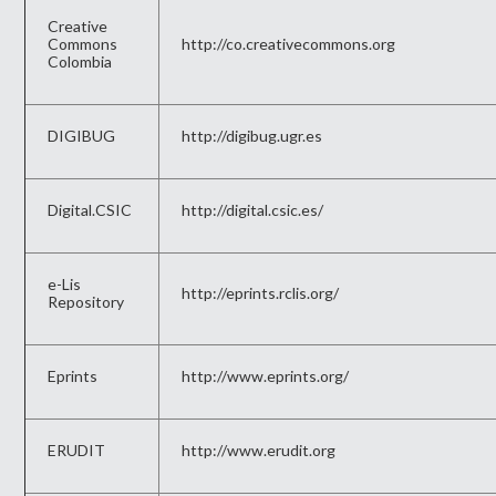
Creative
Commons
http://co.creativecommons.org
Colombia
DIGIBUG
http://digibug.ugr.es
Digital.CSIC
http://digital.csic.es/
e-Lis
http://eprints.rclis.org/
Repository
Eprints
http://www.eprints.org/
ERUDIT
http://www.erudit.org