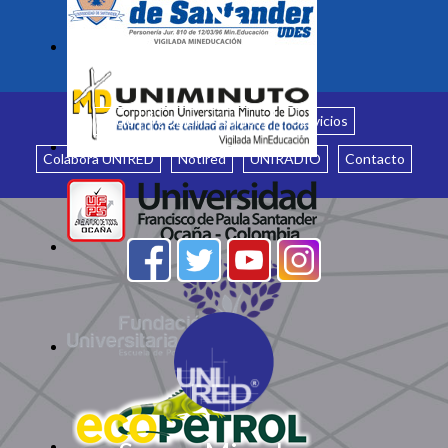
Inicio
¿Quiénes somos?
Servicios
Colabora UNIRED
Notired
UNIRADIO
Contacto