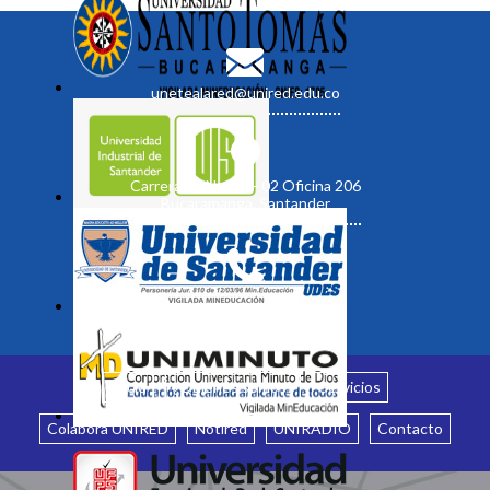
unetealared@unired.edu.co
Carrera 19 No. 35 - 02 Oficina 206
Bucaramanga, Santander
Inicio
¿Quiénes somos?
Servicios
Colabora UNIRED
Notired
UNIRADIO
Contacto