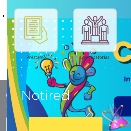
Préstamo
Convocatorias
Notired