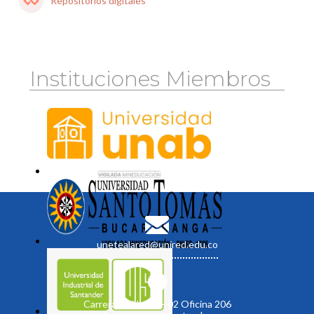
Repositorios digitales
Instituciones Miembros
unetealared@unired.edu.co
Carrera 19 No. 35 - 02 Oficina 206