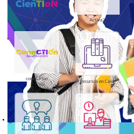
CienTIoN
Activa2
coneCTIon
Recursos en Casa