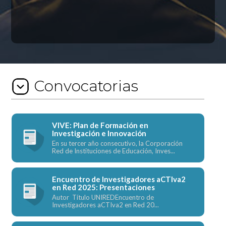
Convocatorias
VIVE: Plan de Formación en
Investigación e Innovación
En su tercer año consecutivo, la Corporación
Red de Instituciones de Educación, Inves...
Encuentro de Investigadores aCTIva2
en Red 2025: Presentaciones
Autor Título UNIREDEncuentro de
Investigadores aCTIva2 en Red 20...