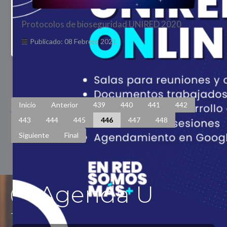
Protocolos de bioseguridad UNIRED 2020
Publicado: 08 Febrero 2021
Página 446 de 448
Inicio
Anterior
439
440
441
442
443
444
445
446
447
448
Siguiente
Final
Agenda U
Previous
Previous
Next
Next