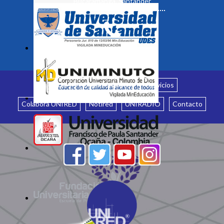
Bucaramanga, Santander
Inicio
¿Quiénes somos?
Servicios
Colabora UNIRED
Notired
UNIRADIO
Contacto