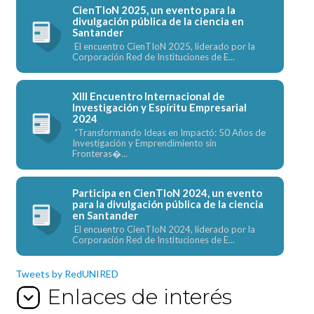
CienTIoN 2025, un evento para la
divulgación pública de la ciencia en
Santander
El encuentro CienTIoN 2025, liderado por la
Corporación Red de Instituciones de E...
XIII Encuentro Internacional de
Investigación y Espíritu Empresarial
2024
“Transformando Ideas en Impactó: 50 Años de
Investigación y Emprendimiento sin
Fronteras�...
Participa en CienTIoN 2024, un evento
para la divulgación pública de la ciencia
en Santander
El encuentro CienTIoN 2024, liderado por la
Corporación Red de Instituciones de E...
Tweets by RedUNIRED
Enlaces de interés