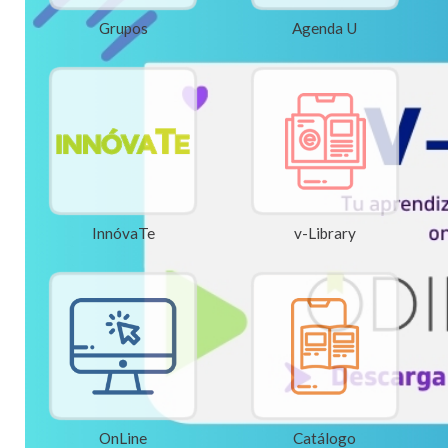
Grupos
Agenda U
InnóvaTe
v-Library
OnLine
Catálogo