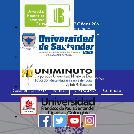
Carrera 19 No. 35 - 02 Oficina 206
Bucaramanga, Santander
Inicio
¿Quiénes somos?
Servicios
Colabora UNIRED
Notired
UNIRADIO
Contacto