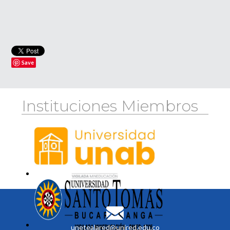
Save
Instituciones Miembros
unetealared@unired.edu.co