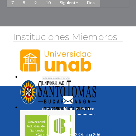
7
8
9
10
Siguiente
Final
Instituciones Miembros
unetealared@unired.edu.co
Carrera 19 No. 35 - 02 Oficina 206