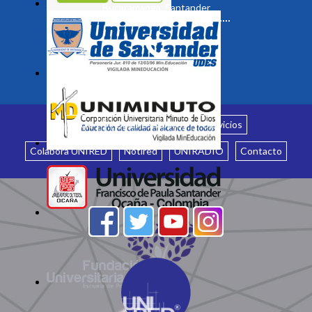
Bucaramanga, Santander
Inicio
¿Quiénes somos?
Servicios
Colabora UNIRED
Notired
UNIRADIO
Contacto