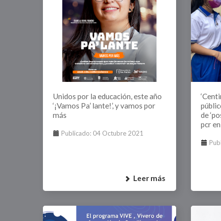
Unidos por la educación, este año
‘Centi
‘¡Vamos Pa’ lante!’, y vamos por
públi
más
de ‘po
pcr en
Publicado: 04 Octubre 2021
Pub
Leer más