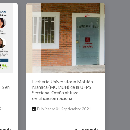
Herbario Universitario Motilón
IS en
Manaca (MOMUH) de la UFPS
Seccional Ocaña obtuvo
certificación nacional
021
Publicado: 01 Septiembre 2021
r más
Leer más