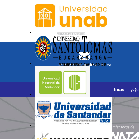
unetealared@unired.edu.co
Inicio
¿Qu
Somos Miembros