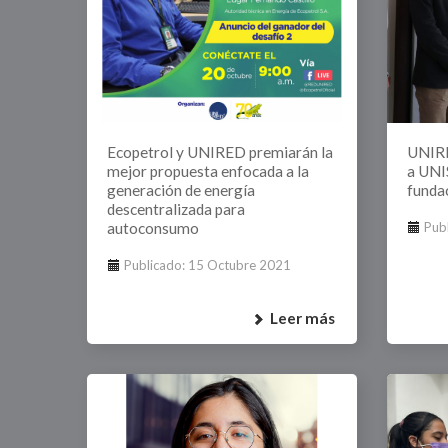
Ecopetrol y UNIRED premiarán la
UNIRE
mejor propuesta enfocada a la
a UNI
generación de energía
funda
descentralizada para
autoconsumo
Pub
Publicado: 15 Octubre 2021
Leer más