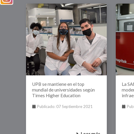
UPB se mantiene en el top
La SA
mundial de universidades según
moder
Times Higher Education
infrae
Publicado: 07 Septiembre 2021
Pub
Leer más