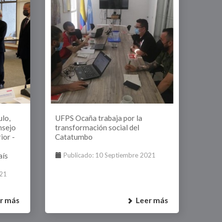
lo,
UFPS Ocaña trabaja por la
nsejo
transformación social del
ior -
Catatumbo
aís
Publicado: 10 Septiembre 2021
021
r más
Leer más