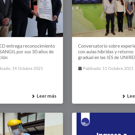
Divulgación
Agenda U
UNIRED online
D entrega reconocimiento
Conversatorio sobre experi
SANGIL por sus 30 años de
con aulas híbridas y retorno
UNIRED v-Library
ción
gradual en las IES de UNIR
licado: 14 Octubre 2021
Publicado: 11 Octubre 2021
Leer más
Lee