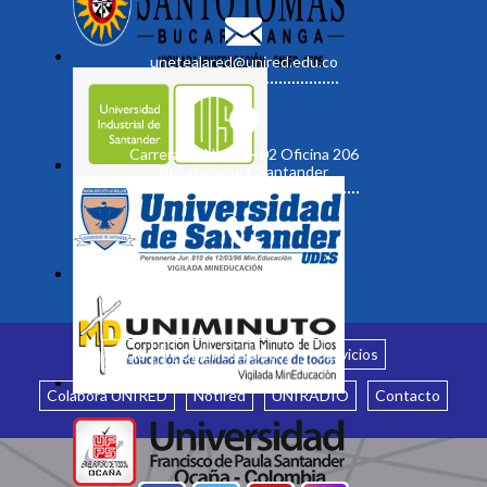
unetealared@unired.edu.co
Carrera 19 No. 35 - 02 Oficina 206
Bucaramanga, Santander
Inicio
¿Quiénes somos?
Servicios
Colabora UNIRED
Notired
UNIRADIO
Contacto