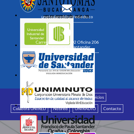
unetealared@unired.edu.co
Carrera 19 No. 35 - 02 Oficina 206
Bucaramanga, Santander
Inicio
¿Quiénes somos?
Servicios
Colabora UNIRED
Notired
UNIRADIO
Contacto