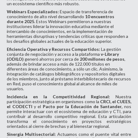
un ecosistema científico más robusto.
Webinars Especializados:
Espacio de transferencia de
conocimiento de alto nivel desarrollando
10 encuentros
durante 2025
. Estos Webinars permitieron a nuestras
instituciones liderar la innovación educativa mediante el
intercambio de conocimientos, en la implementación de
herramientas disruptivas y tendencias críticas que responden a
los desafíos globales actuales de la educación superior.
Eficiencia Operativa y Recursos Compartidos:
La gestión
conjunta de negociación y acceso a la plataforma
v-Library
(ODILO)
generó ahorros por cerca de
200
millones de pesos
,
además de brindar acceso a más de 122.000 títulos en
diferentes áreas de conocimiento, a sólo un clic. Asimismo, la
integración de catálogos bibliográficos y repositorios digitales
de los miembros, junto al préstamo interbibliotecario de recursos
en Red, puso el conocimiento global al alcance de miles de
usuarios.
Incidencia en la Competitividad Regional:
Nuestra
participación estratégica en organismos como la
CRCI, el CUEES,
el CODECTI
y el
Pacto por la Educación de Santander,
nos
permite interactuar con el ecosistema de educación y CTI, para
contribuir al desarrollo competitivo regional. Esta articulación
transforma el conocimiento en proyectos estratégicos
orientados al cierre de brechas y al bienestar regional.
Sinergia Multisectorial:
Actuamos como el puente vital entre