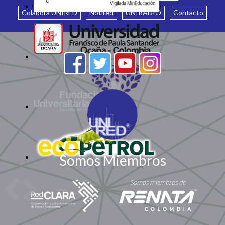
Colabora UNIRED
Notired
UNIRADIO
Contacto
Somos Miembros