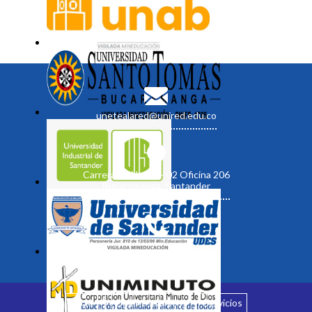
unetealared@unired.edu.co
Carrera 19 No. 35 - 02 Oficina 206
Bucaramanga, Santander
Inicio
¿Quiénes somos?
Servicios