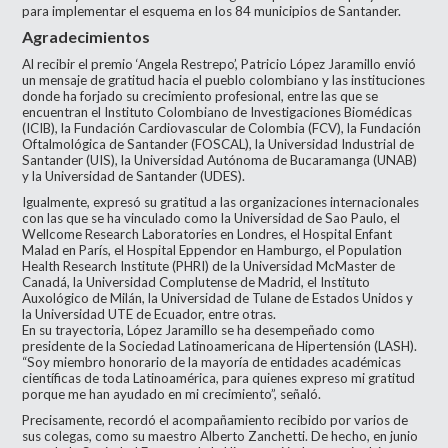
para implementar el esquema en los 84 municipios de Santander.
Agradecimientos
Al recibir el premio ‘Angela Restrepo’, Patricio López Jaramillo envió
un mensaje de gratitud hacia el pueblo colombiano y las instituciones
donde ha forjado su crecimiento profesional, entre las que se
encuentran el Instituto Colombiano de Investigaciones Biomédicas
(ICIB), la Fundación Cardiovascular de Colombia (FCV), la Fundación
Oftalmológica de Santander (FOSCAL), la Universidad Industrial de
Santander (UIS), la Universidad Autónoma de Bucaramanga (UNAB)
y la Universidad de Santander (UDES).
Igualmente, expresó su gratitud a las organizaciones internacionales
con las que se ha vinculado como la Universidad de Sao Paulo, el
Wellcome Research Laboratories en Londres, el Hospital Enfant
Malad en París, el Hospital Eppendor en Hamburgo, el Population
Health Research Institute (PHRI) de la Universidad McMaster de
Canadá, la Universidad Complutense de Madrid, el Instituto
Auxológico de Milán, la Universidad de Tulane de Estados Unidos y
la Universidad UTE de Ecuador, entre otras.
En su trayectoria, López Jaramillo se ha desempeñado como
presidente de la Sociedad Latinoamericana de Hipertensión (LASH).
“Soy miembro honorario de la mayoría de entidades académicas
científicas de toda Latinoamérica, para quienes expreso mi gratitud
porque me han ayudado en mi crecimiento”, señaló.
Precisamente, recordó el acompañamiento recibido por varios de
sus colegas, como su maestro Alberto Zanchetti. De hecho, en junio