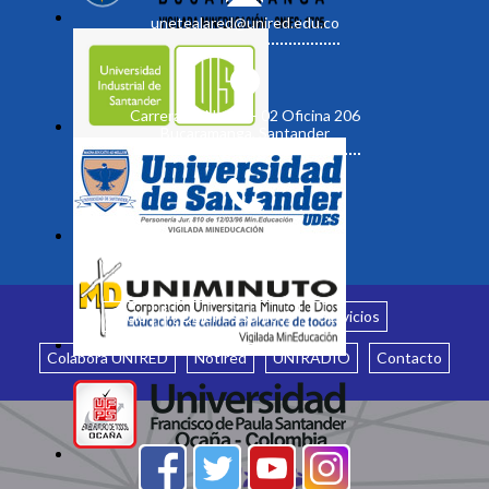
unetealared@unired.edu.co
Carrera 19 No. 35 - 02 Oficina 206
Bucaramanga, Santander
Inicio
¿Quiénes somos?
Servicios
Colabora UNIRED
Notired
UNIRADIO
Contacto