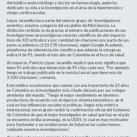
del médico endocrinólogo y doctor en farmacología, quien ha
dedicado su vida a la investigación en el área de la hipertensión y
riesgo cardiovascular.
López Jaramillo hace parte del selecto grupo de ‘investigadores
eméritos’, máxima categoría del escalafón de MinCiencias. La
distinción recibida se da gracias al número de publicaciones de sus
investigaciones en prestigiosas revistas científicas de alto impacto
(más de 320 artículos) y por cantidad de citaciones por parte de sus
pares académicos (110.578 citaciones), según Google Academic,
plataforma de referenciación científica que además le otorga un
índice H de 95, siendo el más alto en Colombia en el foco de salud.
Al respecto, Patricio López Jaramillo explicó que esto significa que
tiene 95 artículos que tienen más de 95 citas cada uno. “Por ejemplo,
tengo un trabajo publicado en la revista Lancet que tiene más de
3.500 citaciones”, comenta.
Este médico ecuatoriano que cuenta con una trayectoria de 23 años
en Colombia es el investigador más citado del país por sus colegas
alrededor del mundo. “Tengo el mejor rendimiento en términos
productivos de acuerdo con el riguroso sistema biométrico, en el
cual no hay influencias sociales ni políticas. Según esta métrica
internacional, me es grato recibir la confirmación oficial del Gobierno
de Colombia de que el mejor investigador en salud que hay en el país
se encuentra en Bucaramanga, en la UDES, lo cual es muy motivador
para Santander y sus instituciones de Salud en las cuales hemos
realizado nuestras investigaciones”.