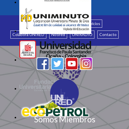
Inicio
¿Quiénes somos?
Servicios
Colabora UNIRED
Notired
UNIRADIO
Contacto
Somos Miembros