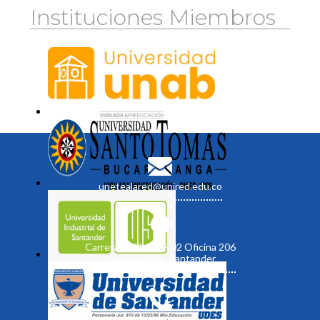
Instituciones Miembros
unetealared@unired.edu.co
Carrera 19 No. 35 - 02 Oficina 206
Bucaramanga, Santander