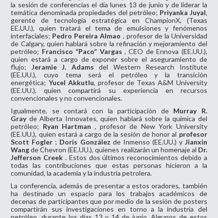
la sesión de conferencias el día lunes 13 de junio y de liderar la
temática denominada propiedades del petróleo;
Priyanka Juyal
,
gerente de tecnología estratégica en ChampionX, (Texas
EE.UU.), quien tratará el tema de emulsiones y fenómenos
interfaciales;
Pedro Pereira Almao
, profesor de la Universidad
de Calgary, quien hablará sobre la refinación y mejoramiento del
petróleo;
Francisco “Paco” Vargas
, CEO de Ennova (EE.UU.),
quien estará a cargo de exponer sobre el aseguramiento de
flujo;
Jeramie J. Adams
del Western Research Institute
(EE.UU.), cuyo tema será el petróleo y la transición
energética;
Yucel Akkutlu
, profesor de Texas A&M University
(EE.UU.), quien compartirá su experiencia en recursos
convencionales y no convencionales.
Igualmente, se contará con la participación de
Murray R.
Gray
de Alberta Innovates, quien hablará sobre la química del
petróleo;
Ryan Hartman
, profesor de New York University
(EE.UU.), quien estará a cargo de la sesión de honor al
profesor
Scott Fogler
;
Doris González
de Inmenso (EE.UU.) y
Jianxin
Wang
de Chevron (EE.UU.), quienes realizarán un homenaje al
Dr.
Jefferson Creek .
Estos dos últimos reconocimientos debido a
todas las contribuciones que estas personas hicieron a la
comunidad, la academia y la industria petrolera.
La conferencia, además de presentar a estos oradores, también
ha destinado un espacio para los trabajos académicos de
decenas de participantes que por medio de la sesión de posters
compartirán sus investigaciones en torno a la industria del
petróleo, durante los días 13 y 14 de junio. Algunos de estos