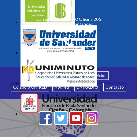
Carrera 19 No. 35 - 02 Oficina 206
Bucaramanga, Santander
Inicio
¿Quiénes somos?
Servicios
Colabora UNIRED
Notired
UNIRADIO
Contacto