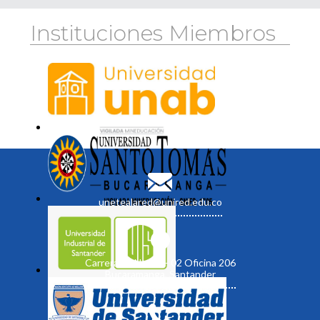
Instituciones Miembros
unetealared@unired.edu.co
Carrera 19 No. 35 - 02 Oficina 206
Bucaramanga, Santander