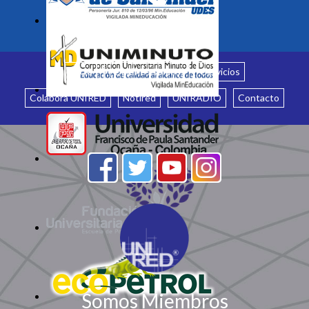
Inicio
¿Quiénes somos?
Servicios
Colabora UNIRED
Notired
UNIRADIO
Contacto
Somos Miembros