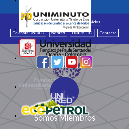
Inicio
¿Quiénes somos?
Servicios
Colabora UNIRED
Notired
UNIRADIO
Contacto
Somos Miembros