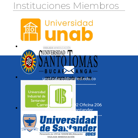
Instituciones Miembros
unetealared@unired.edu.co
Carrera 19 No. 35 - 02 Oficina 206
Bucaramanga, Santander