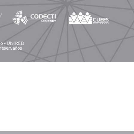
ano - UNIRED
 reservados