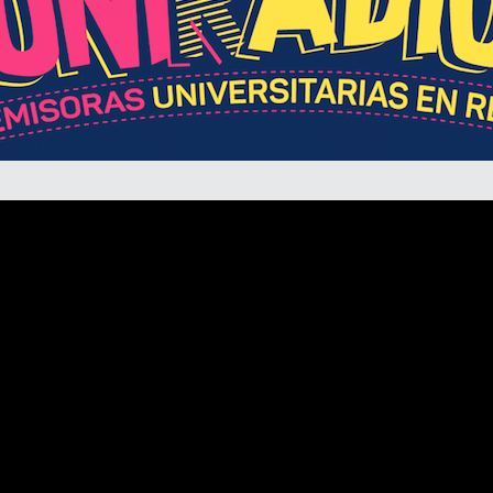
Divulgación
Agenda U
UNIRED online
UNIRED v-Library