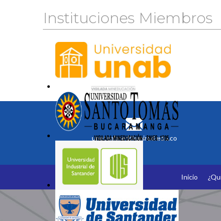
Instituciones Miembros
unetealared@unired.edu.co
Inicio
¿Qu
Somos Miembros