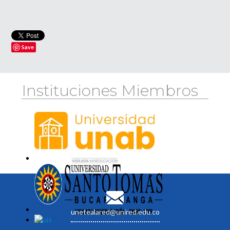
Save
Instituciones Miembros
unetealared@unired.edu.co