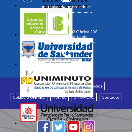
unetealared@unired.edu.co
Carrera 19 No. 35 - 02 Oficina 206
Bucaramanga, Santander
Inicio
¿Quiénes somos?
Servicios
Colabora UNIRED
Notired
UNIRADIO
Contacto