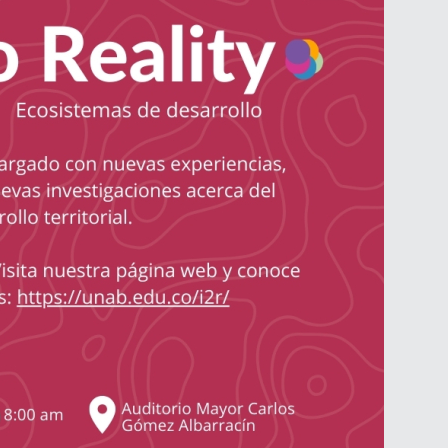
Divulgación
Agenda U
UNIRED online
UNIRED v-Library