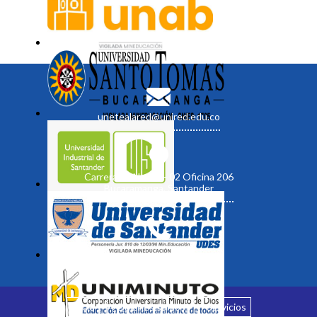
unetealared@unired.edu.co
Carrera 19 No. 35 - 02 Oficina 206
Bucaramanga, Santander
Inicio
¿Quiénes somos?
Servicios