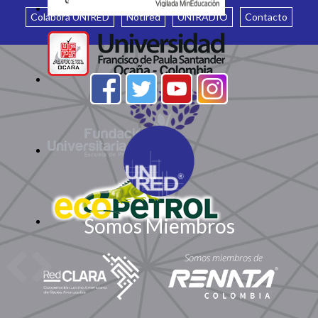
Colabora UNIRED
Notired
UNIRADIO
Contacto
Somos Miembros