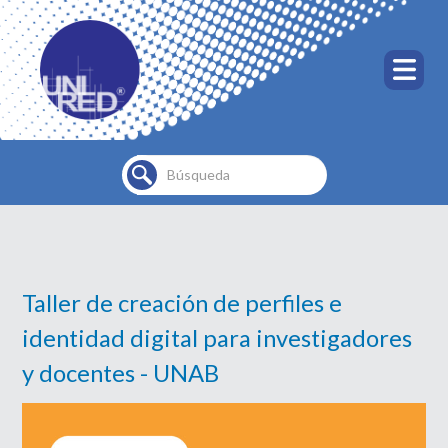
Buscar...
Taller de creación de perfiles e
identidad digital para investigadores
y docentes - UNAB